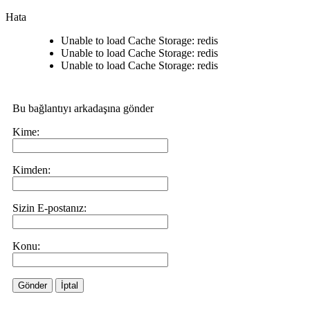
Hata
Unable to load Cache Storage: redis
Unable to load Cache Storage: redis
Unable to load Cache Storage: redis
Bu bağlantıyı arkadaşına gönder
Kime:
Kimden:
Sizin E-postanız:
Konu:
Gönder
İptal