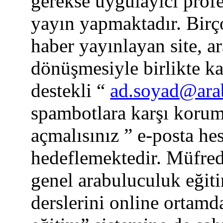
gerekse uygulayıcı profe
yayın yapmaktadır. Birç
haber yayınlayan site, 
dönüşmesiyle birlikte ka
destekli “
ad.soyad@ara
spambotlara karşı korum
açmalısınız
” e-posta he
hedeflemektedir. Müfreda
genel arabuluculuk eğit
derslerini online ortamd