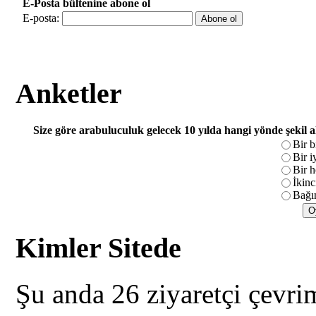
E-Posta bültenine abone ol
E-posta:
Anketler
Size göre arabuluculuk gelecek 10 yılda hangi yönde şekil 
Bir b
Bir i
Bir h
İkinc
Bağım
Kimler Sitede
Şu anda 26 ziyaretçi çevri