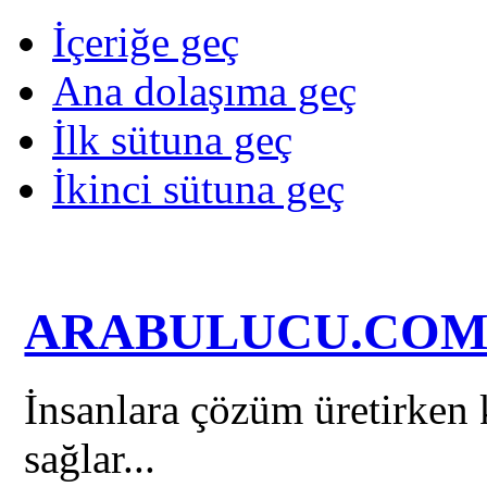
İçeriğe geç
Ana dolaşıma geç
İlk sütuna geç
İkinci sütuna geç
ARABULUCU.CO
İnsanlara çözüm üretirken k
sağlar...