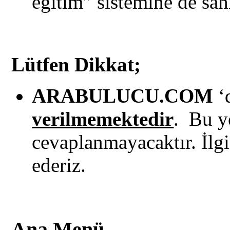
eğitim” sistemine de sahi
Lütfen Dikkat;
ARABULUCU.COM
‘
verilmemektedir
. Bu y
cevaplanmayacaktır. İlgi
ederiz.
Ana Menü