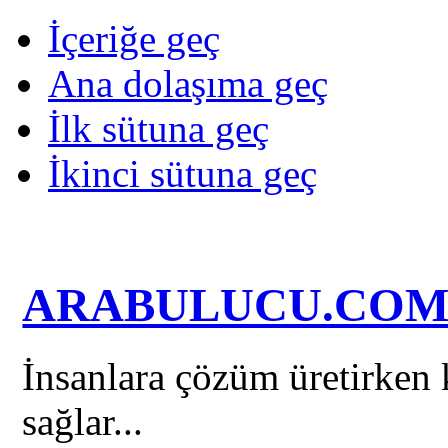
İçeriğe geç
Ana dolaşıma geç
İlk sütuna geç
İkinci sütuna geç
ARABULUCU.CO
İnsanlara çözüm üretirken k
sağlar...