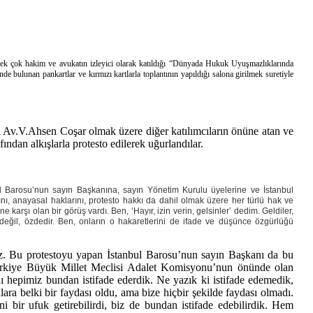
pek çok hakim ve avukatın izleyici olarak katıldığı “Dünyada Hukuk Uyuşmazlıklarında
 bulunan pankartlar ve kırmızı kartlarla toplantının yapıldığı salona girilmek suretiyle
anı Av.V.Ahsen Coşar olmak üzere diğer katılımcıların önüne atan ve
fından alkışlarla protesto edilerek uğurlandılar.
anbul Barosu’nun sayın Başkanına, sayın Yönetim Kurulu üyelerine ve İstanbul
nı, anayasal haklarını, protesto hakkı da dahil olmak üzere her türlü hak ve
rşı olan bir görüş vardı. Ben, ‘Hayır, izin verin, gelsinler’ dedim. Geldiler,
 değil, özdedir. Ben, onların o hakaretlerini de ifade ve düşünce özgürlüğü
iz. Bu protestoyu yapan İstanbul Barosu’nun sayın Başkanı da bu
i Türkiye Büyük Millet Meclisi Adalet Komisyonu’nun önünde olan
aydı hepimiz bundan istifade ederdik. Ne yazık ki istifade edemedik,
ara belki bir faydası oldu, ama bize hiçbir şekilde faydası olmadı.
ni bir ufuk getirebilirdi, biz de bundan istifade edebilirdik. Hem