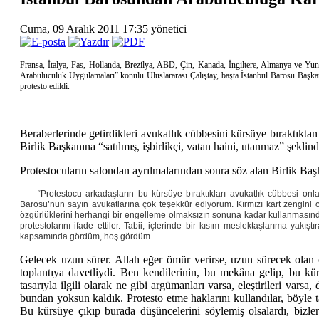
Cuma, 09 Aralık 2011 17:35
yönetici
Fransa, İtalya, Fas, Hollanda, Brezilya, ABD, Çin, Kanada, İngiltere, Almanya ve Yu
Arabuluculuk Uygulamaları” konulu Uluslararası Çalıştay, başta İstanbul Barosu Başkanı 
protesto edildi.
Beraberlerinde getirdikleri avukatlık cübbesini kürsüye bıraktıkta
Birlik Başkanına “satılmış, işbirlikçi, vatan haini, utanmaz” şeklind
Protestocuların salondan ayrılmalarından sonra söz alan Birlik Baş
“Protestocu arkadaşların bu kürsüye bıraktıkları avukatlık cübbesi onl
Barosu’nun sayın avukatlarına çok teşekkür ediyorum. Kırmızı kart zengini o
özgürlüklerini herhangi bir engelleme olmaksızın sonuna kadar kullanmasından 
protestolarını ifade ettiler. Tabii, içlerinde bir kısım meslektaşlarıma y
kapsamında gördüm, hoş gördüm.
Gelecek uzun sürer. Allah eğer ömür verirse, uzun sürecek olan
toplantıya davetliydi. Ben kendilerinin, bu mekâna gelip, bu k
tasarıyla ilgili olarak ne gibi argümanları varsa, eleştirileri var
bundan yoksun kaldık. Protesto etme haklarını kullandılar, böyle t
Bu kürsüye çıkıp burada düşüncelerini söylemiş olsalardı, bizlere