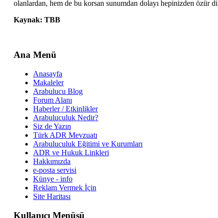
olanlardan, hem de bu korsan sunumdan dolayı hepinizden özür diler
Kaynak: TBB
Ana Menü
Anasayfa
Makaleler
Arabulucu Blog
Forum Alanı
Haberler / Etkinlikler
Arabuluculuk Nedir?
Siz de Yazın
Türk ADR Mevzuatı
Arabuluculuk Eğitimi ve Kurumları
ADR ve Hukuk Linkleri
Hakkımızda
e-posta servisi
Künye - info
Reklam Vermek İçin
Site Haritası
Kullanıcı Menüsü