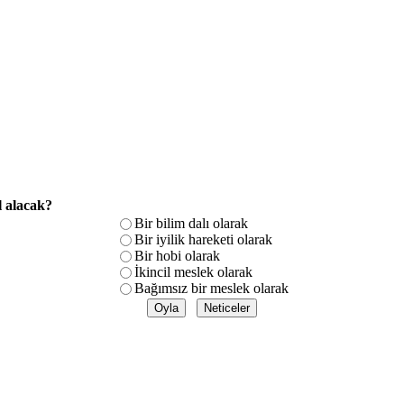
l alacak?
Bir bilim dalı olarak
Bir iyilik hareketi olarak
Bir hobi olarak
İkincil meslek olarak
Bağımsız bir meslek olarak