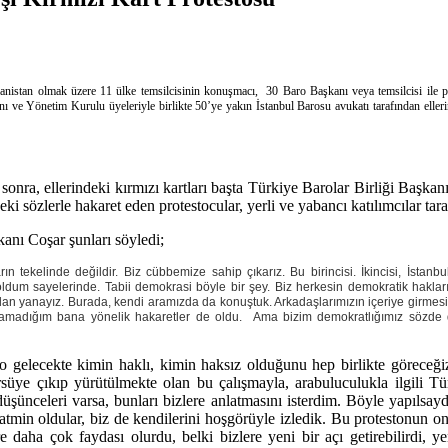
nanistan olmak üzere 11 ülke temsilcisinin konuşmacı, 30 Baro Başkanı veya temsilcisi ile 
ve Yönetim Kurulu üyeleriyle birlikte 50’ye yakın İstanbul Barosu avukatı tarafından ellerinde
n sonra, ellerindeki kırmızı kartları başta Türkiye Barolar Birliği Başk
eki sözlerle hakaret eden protestocular, yerli ve yabancı katılımcılar tara
kanı Coşar şunları söyledi;
arın tekelinde değildir. Biz cübbemize sahip çıkarız. Bu birincisi. İkincisi, İst
ldum sayelerinde. Tabii demokrasi böyle bir şey. Biz herkesin demokratik hakları
yanayız. Burada, kendi aramızda da konuştuk. Arkadaşlarımızın içeriye girmesine ka
akıştıramadığım bana yönelik hakaretler de oldu. Ama bizim demokratlığımız sözde
 o gelecekte kimin haklı, kimin haksız olduğunu hep birlikte göreceğ
ürsüye çıkıp yürütülmekte olan bu çalışmayla, arabuluculukla ilgil
sa, düşünceleri varsa, bunları bizlere anlatmasını isterdim. Böyle yapıls
atmin oldular, biz de kendilerini hoşgörüyle izledik. Bu protestonun onl
 daha çok faydası olurdu, belki bizlere yeni bir açı getirebilirdi, ye