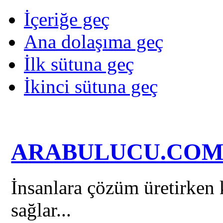
İçeriğe geç
Ana dolaşıma geç
İlk sütuna geç
İkinci sütuna geç
ARABULUCU.CO
İnsanlara çözüm üretirken k
sağlar...