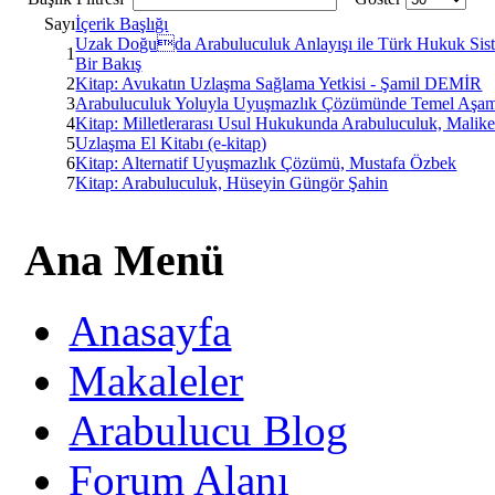
Sayı
İçerik Başlığı
Uzak Doğuda Arabuluculuk Anlayışı ile Türk Hukuk Sis
1
Bir Bakış
2
Kitap: Avukatın Uzlaşma Sağlama Yetkisi - Şamil DEMİR
3
Arabuluculuk Yoluyla Uyuşmazlık Çözümünde Temel Aşamala
4
Kitap: Milletlerarası Usul Hukukunda Arabuluculuk, Malike
5
Uzlaşma El Kitabı (e-kitap)
6
Kitap: Alternatif Uyuşmazlık Çözümü, Mustafa Özbek
7
Kitap: Arabuluculuk, Hüseyin Güngör Şahin
Ana Menü
Anasayfa
Makaleler
Arabulucu Blog
Forum Alanı