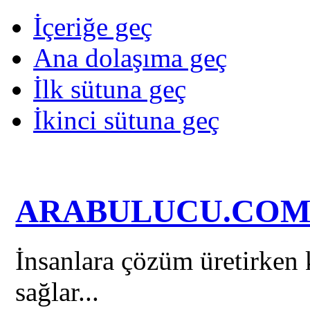
İçeriğe geç
Ana dolaşıma geç
İlk sütuna geç
İkinci sütuna geç
ARABULUCU.CO
İnsanlara çözüm üretirken k
sağlar...