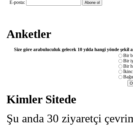
E-posta:
Anketler
Size göre arabuluculuk gelecek 10 yılda hangi yönde şekil 
Bir b
Bir i
Bir h
İkinc
Bağım
Kimler Sitede
Şu anda 30 ziyaretçi çevri