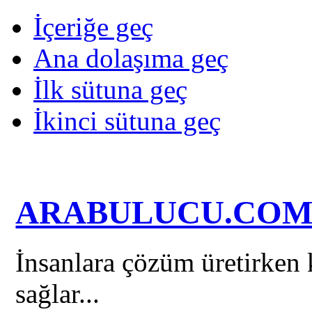
İçeriğe geç
Ana dolaşıma geç
İlk sütuna geç
İkinci sütuna geç
ARABULUCU.CO
İnsanlara çözüm üretirken k
sağlar...